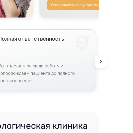
Ознакоми
Полная ответственность
Контроль
этапе
Мы отвечаем за свою работу и
Тщательно 
сопровождаем пациента до полного
лечения, о
восстановления
результата
логическая клиника