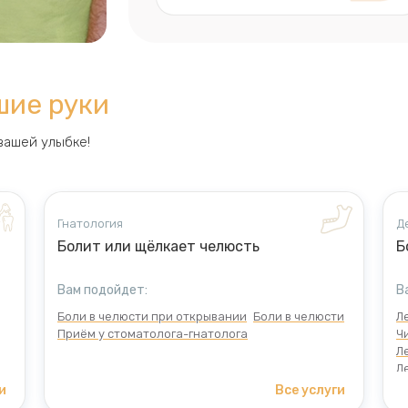
шие руки
вашей улыбке!
Гнатология
Д
Болит или щёлкает челюсть
Б
Вам подойдет:
В
Боли в челюсти при открывании
Боли в челюсти
Л
Приём у стоматолога-гнатолога
Ч
Л
Л
М
и
Все услуги
И