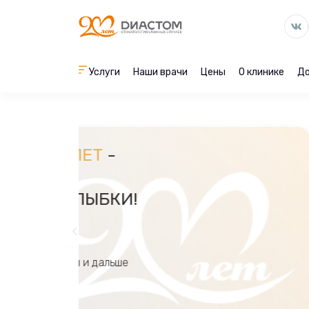
Услуги
Наши врачи
Цены
О клинике
До
DИАСТОМ 20 ЛЕТ
-
ИСКУССТВО
СОЗДАВАТЬ УЛЫБКИ!
Спасибо за доверие, мы и дальше
будем радовать вас!