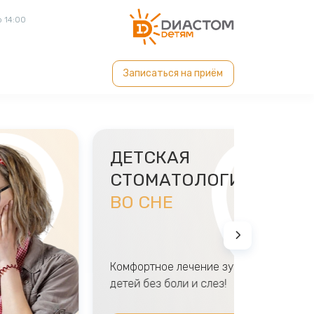
о 14:00
Записаться на приём
ЕЙ
ДЕТС
СТОМ
ВО СН
очно-
Комфортно
а и прикуса
детей без 