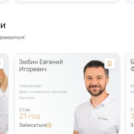
П
Л
ки
довериться!
Зюбин Евгений
Б
Игоревич
Ф
Главный врач
В
Врач-стоматолог-ортопед
И
Гнатолог
21 год
Записаться
З