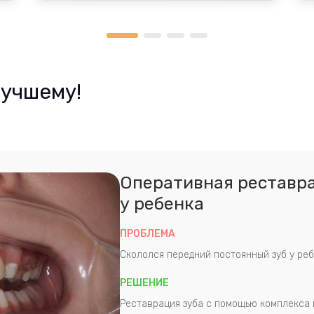
О сотруднике
Ведущий специалист по эстетической
стоматологии
Международное обучение
лучшему!
Ментор компании Nobel Biocare
Опыт в сложных клинических случаях
Высокая репутация среди пациентов
Оперативная реставра
у ребенка
ПРОБЛЕМА
Скололся передний постоянный зуб у ре
РЕШЕНИЕ
Реставрация зуба с помощью комплекса