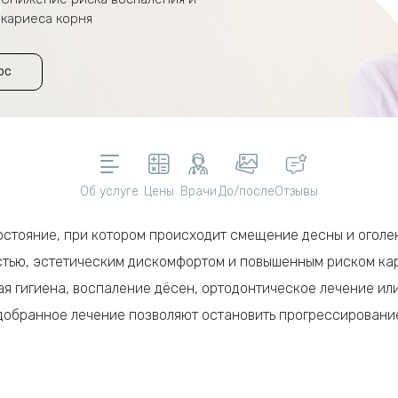
кариеса корня
ос
Об услуге
Цены
Врачи
До/после
Отзывы
остояние, при котором происходит смещение десны и оголе
тью, эстетическим дискомфортом и повышенным риском кар
я гигиена, воспаление дёсен, ортодонтическое лечение ил
добранное лечение позволяют остановить прогрессирование