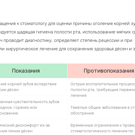
щения к стоматологу для оценки причины оголения корней з
дуется щадящая гигиена полости рта, использование мягких 
ч проводит диагностику, определяет степень рецессии и при
и хирургическое лечение для сохранения здоровья дёсен и з
Показания
Противопоказания
ние корней зубов вследствие
Острые воспалительные процесс
сии дёсен
полости рта, требующие первич
лечения
енная чувствительность зубов
одное, горячее или
Тяжёлые общие заболевания в с
сновение
обострения
ический дискомфорт из-за
Временные ограничения к пров
ния линии дёсен
стоматологического лечения по