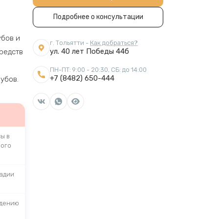
Подробнее о консультации
убов и
г. Тольятти -
Как добраться?
ул. 40 лет Победы 44б
средств
ПН-ПТ: 9:00 - 20:30, СБ: до 14:00
+7 (8482) 650-444
убов.
ы в
ного
тадии
едению