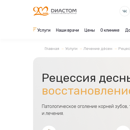
Услуги
Наши врачи
Цены
О клинике
До
Главная
Услуги
Лечение дёсен
Рецес
Рецессия десн
восстановлени
Патологическое оголение корней зубов
и лечения.