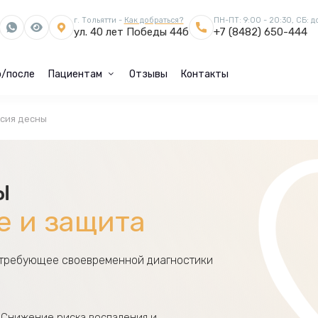
г. Тольятти -
Как добраться?
ПН-ПТ: 9:00 - 20:30, СБ: д
ул. 40 лет Победы 44б
+7 (8482) 650-444
/после
Пациентам
Отзывы
Контакты
сия десны
ы
е и защита
, требующее своевременной диагностики
Снижение риска воспаления и