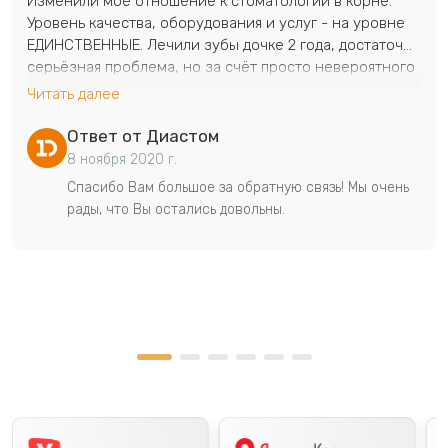
Изменили моё отношение к стоматологии в корне.
Уровень качества, оборудования и услуг - на уровне
ЕДИНСТВЕННЫЕ.
Лечили зубы дочке 2 года, достаточно
серьёзная проблема, но за счёт просто невероятного
отношения врачей - и дочь с удовольствием
Читать далее
вылечилась и родители первый раз спокойны)
Очень
очень очень хорошо!
Ответ от Диастом
8 ноября 2020 г.
Спасибо Вам большое за обратную связь! Мы очень
рады, что Вы остались довольны.