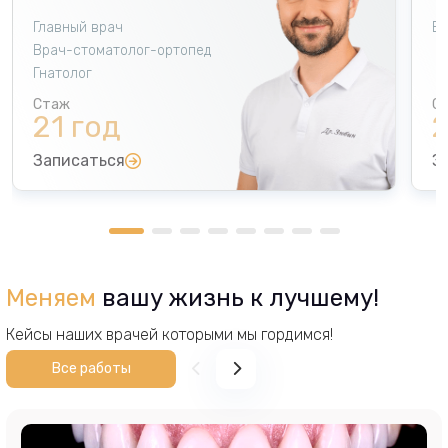
Главный врач
Вр
Врач-стоматолог-ортопед
Гнатолог
21 год
2
Записаться
З
О сотруднике
О
Ведущий специалист по эстетической
стоматологии
Меняем
вашу жизнь к лучшему!
Международное обучение
Кейсы наших врачей которыми мы гордимся!
Ментор компании Nobel Biocare
Все работы
Опыт в сложных клинических случаях
Высокая репутация среди пациентов