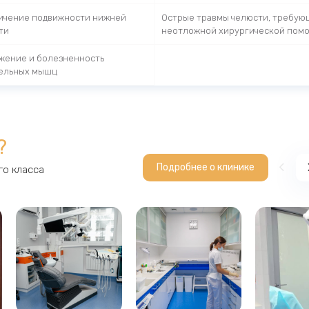
ичение подвижности нижней
Острые травмы челюсти, требую
ти
неотложной хирургической пом
жение и болезненность
ельных мышц
?
Подробнее о клинике
о класса