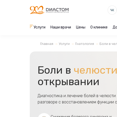
Услуги
Наши врачи
Цены
О клинике
До
Главная
Услуги
Гнатология
Боли в че
Боли в
челюст
открывании
Диагностика и лечение болей в челюсти 
разговоре с восстановлением функции с
Снижение болевого синдрома и