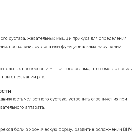
го сустава, жевательных мышц и прикуса для определения
ия, воспаления сустава или функциональных нарушений.
я
ительных процессов и мышечного спазма, что помогает сниз
 при открывании рта.
юсти
движность челюстного сустава, устранить ограничения при
вательного аппарата.
реход боли в хроническую форму, развитие осложнений ВНЧ