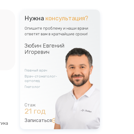
Нужна
консультация?
Опишите проблему и наши врачи
ответят вам в кратчайшие сроки!
Зюбин Евгений
Игоревич
Главный врач
Врач-стоматолог-
ортопед
Гнатолог
21 год
Записаться
тика