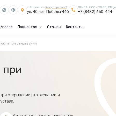
г. Тольятти -
Как добраться?
ПН-ПТ: 9:00 - 20:30, СБ: д
ул. 40 лет Победы 44б
+7 (8482) 650-444
/после
Пациентам
Отзывы
Контакты
люсти при открывании
и
при
при открывании рта, жевании и
устава.
Устранение причины нарушения