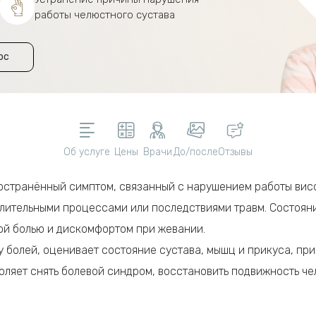
работы челюстного сустава
ос
Об услуге
Цены
Врачи
До/после
Отзывы
ространённый симптом, связанный с нарушением работы ви
лительными процессами или последствиями травм. Состоян
ой болью и дискомфортом при жевании.
у болей, оценивает состояние сустава, мышц и прикуса, п
ляет снять болевой синдром, восстановить подвижность че