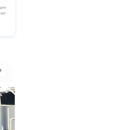
щие
ощи