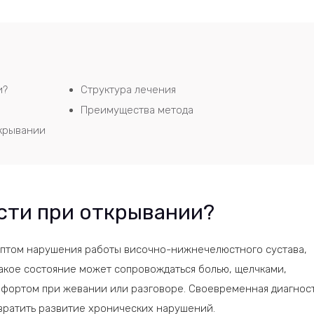
и?
Структура лечения
Преимущества метода
ткрывании
юсти при открывании?
имптом нарушения работы височно-нижнечелюстного сустава,
акое состояние может сопровождаться болью, щелчками,
фортом при жевании или разговоре. Своевременная диагнос
вратить развитие хронических нарушений.