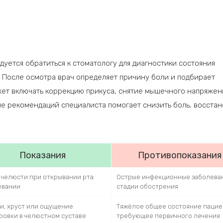
уется обратиться к стоматологу для диагностики состояния
 После осмотра врач определяет причину боли и подбирает
жет включать коррекцию прикуса, снятие мышечного напряжен
е рекомендаций специалиста помогает снизить боль, восстан
Показания
Противопоказания
в челюсти при открывании рта
Острые инфекционные заболеван
евании
стадии обострения
и, хруст или ощущение
Тяжёлое общее состояние пацие
ровки в челюстном суставе
требующее первичного лечения