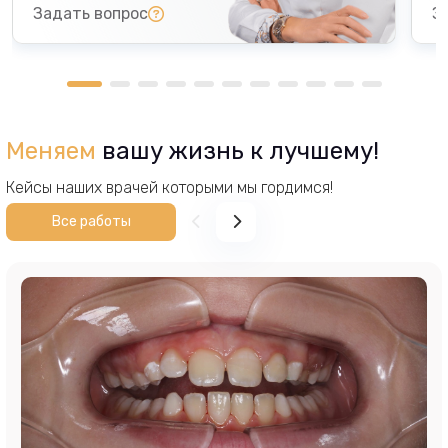
Задать вопрос
З
О сотруднике
О
Эффективный руководитель
Меняем
вашу жизнь к лучшему!
Создание профессиональной команды
Опыт в управлении сложными процессами
Кейсы наших врачей которыми мы гордимся!
Репутация ответственного лидера
Все работы
Создание комфортной атмосферы