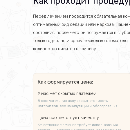
Как проходит процеду
Перед лечением проводится обязательная кон
оптимальный вид седации или наркоза. Паци
состояния, после чего он погружается в глуб
только одно, но и сразу несколько стоматоло
количество визитов в клинику.
Как формируется цена:
У нас нет скрытых платежей
В окончательную цену входит стоимость
материалов, все манипуляции и обследования.
Цена соответствует качеству
Качественное лечение требует использования