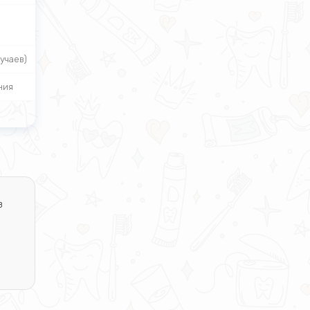
учаев)
ния
з