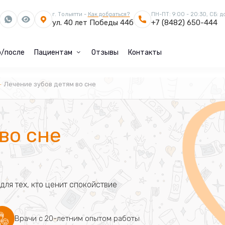
г. Тольятти -
Как добраться?
ПН-ПТ: 9:00 - 20:30, СБ: д
ул. 40 лет Победы 44б
+7 (8482) 650-444
/после
Пациентам
Отзывы
Контакты
Лечение зубов детям во сне
во сне
ля тех, кто ценит спокойствие
Врачи с 20-летним опытом работы