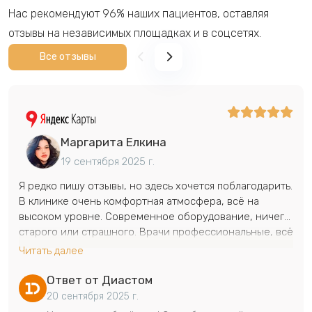
Нас рекомендуют 96% наших пациентов, оставляя
отзывы на независимых площадках и в соцсетях.
Все отзывы
Маргарита Елкина
19 сентября 2025 г.
Я редко пишу отзывы, но здесь хочется поблагодарить.
В клинике очень комфортная атмосфера, всё на
высоком уровне. Современное оборудование, ничего
старого или страшного. Врачи профессиональные, всё
делают бережно и без боли. Персонал
Читать далее
доброжелательный, чувствуешь себя желанным
гостем. Парковка рядом с дверью — огромный плюс.
Ответ от Диастом
Качество лечения просто отличное, теперь
20 сентября 2025 г.
рекомендую всем знакомым.