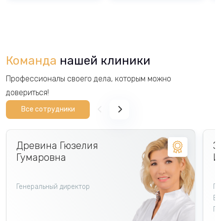
Команда
нашей клиники
Профессионалы своего дела, которым можно
довериться!
Все сотрудники
Древина Гюзелия
З
Гумаровна
И
Генеральный директор
Гл
Вр
Гн