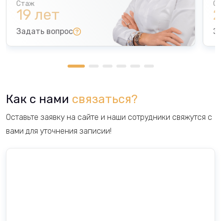
19 лет
2
Задать вопрос
З
О сотруднике
О
Эффективный руководитель
Как с нами
связаться?
Создание профессиональной команды
Опыт в управлении сложными процессами
Оставьте заявку на сайте и наши сотрудники свяжутся с
Репутация ответственного лидера
вами для уточнения записии!
Создание комфортной атмосферы