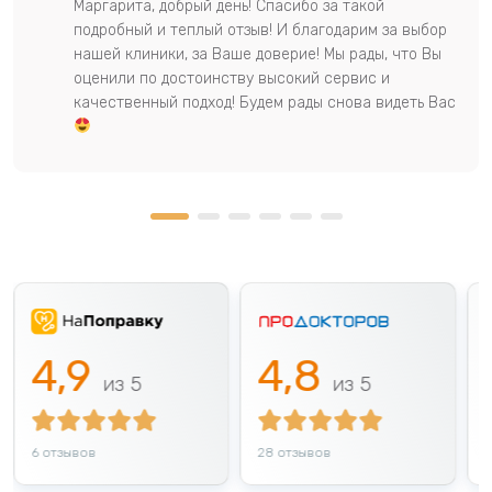
Маргарита, добрый день! Спасибо за такой
подробный и теплый отзыв! И благодарим за выбор
нашей клиники, за Ваше доверие! Мы рады, что Вы
оценили по достоинству высокий сервис и
качественный подход! Будем рады снова видеть Вас
4,9
4,8
6 отзывов
28 отзывов
1