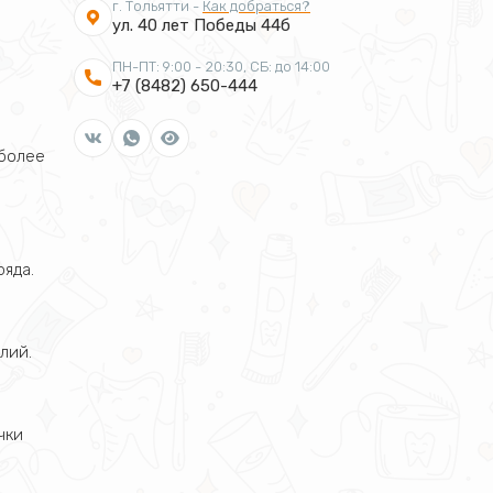
г. Тольятти -
Как добраться?
ул. 40 лет Победы 44б
ПН-ПТ: 9:00 - 20:30, СБ: до 14:00
+7 (8482) 650-444
 более
яда.
лий.
чки