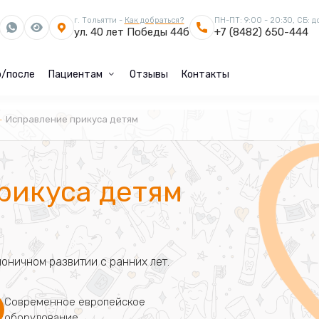
г. Тольятти -
Как добраться?
ПН-ПТ: 9:00 - 20:30, СБ: д
ул. 40 лет Победы 44б
+7 (8482) 650-444
/после
Пациентам
Отзывы
Контакты
Исправление прикуса детям
рикуса детям
моничном развитии с ранних лет.
Современное европейское
оборудование