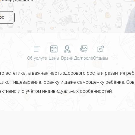
ос
Об услуге
Цены
Врачи
До/после
Отзывы
о эстетика, а важная часть здорового роста и развития реб
икцию, пищеварение, осанку и даже самооценку ребёнка. Со
ктивно и с учётом индивидуальных особенностей.