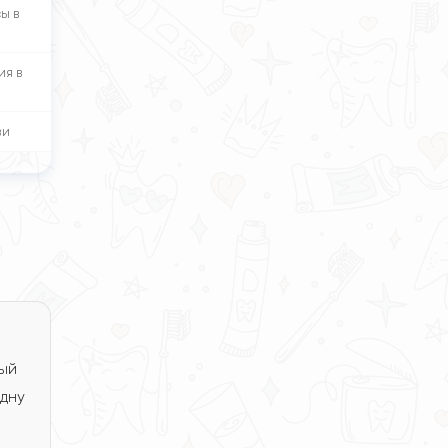
ы в
ия в
ви
ный
одну