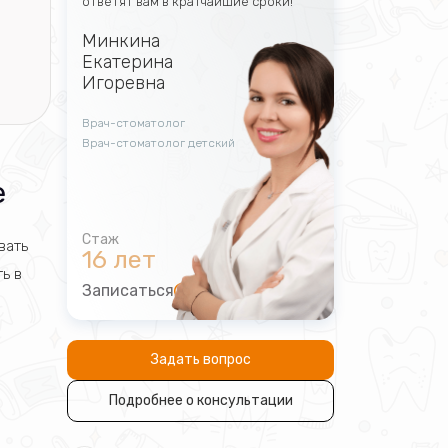
ответят вам в кратчайшие сроки!
Минкина
Екатерина
Игоревна
Врач-стоматолог
Врач-стоматолог детский
е
вать
16 лет
ь в
Записаться
Задать вопрос
Подробнее о консультации