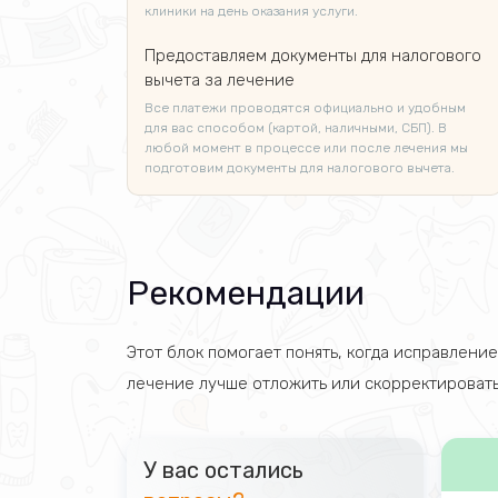
клиники на день оказания услуги.
Предоставляем документы для налогового
вычета за лечение
Все платежи проводятся официально и удобным
для вас способом (картой, наличными, СБП). В
любой момент в процессе или после лечения мы
подготовим документы для налогового вычета.
Рекомендации
Этот блок помогает понять, когда исправлени
лечение лучше отложить или скорректировать
У вас остались